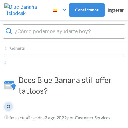
Ir al contenido principal
Contáctanos
Ingresar
General
Does Blue Banana still offer
tattoos?
Lista de autores
CS
Customer Services
Última actualización:
2 ago 2022
por
Customer Services