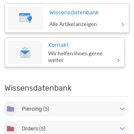
Zum Hauptinhalt springen
Dashboard
Blue Banana Helpdesk
Wissensdatenbank
Alle Artikel anzeigen
Kontakt
Wir helfen Ihnen gerne
weiter
Wissensdatenbank
Piercing
(5)
Orders
(5)