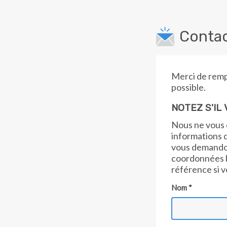
Passer au contenu principal
Conta
Merci de rempl
possible.
NOTEZ S'IL 
Nous ne vous 
informations d
vous demandon
coordonnées b
référence si 
Nom *