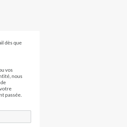
il dès que
ou vos
ntité, nous
 de
votre
nt passée.